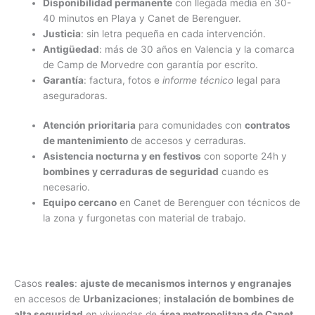
Disponibilidad permanente
con llegada media en 30-
40 minutos en Playa y Canet de Berenguer.
Justicia
: sin letra pequeña en cada intervención.
Antigüedad
: más de 30 años en Valencia y la comarca
de Camp de Morvedre con garantía por escrito.
Garantía
: factura, fotos e
informe técnico
legal para
aseguradoras.
Atención prioritaria
para comunidades con
contratos
de mantenimiento
de accesos y cerraduras.
Asistencia nocturna y en festivos
con soporte 24h y
bombines y cerraduras de seguridad
cuando es
necesario.
Equipo cercano
en Canet de Berenguer con técnicos de
la zona y furgonetas con material de trabajo.
Casos
reales
:
ajuste de mecanismos internos y engranajes
en accesos de
Urbanizaciones
;
instalación de bombines de
alta seguridad
en viviendas de
área metropolitana de Canet