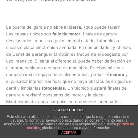
La puerta del garaje no
abre ni cierra
, ¿qué puede fallar?
Las causas típicas son
fallo de motor
, finales de carrera
desajustados, muelles o guías en mal estado, fotocélulas
sucias o placa electrónica averiada. En comunidades y chalets
de Canet de Berenguer también es frecuente el desgaste por
uso intensivo. Si salta el diferencial, puede haber derivación en
el motor, cableado o cuadro de maniobra. Pruebas básicas:
comprobar si el equipo tiene alimentación, probar el
mando
y
el pulsador interior, verificar que no haya obstáculos en guías o
carril y limpiar las
fotocélulas
. Un técnico ajustará finales de
carrera y revisará consumos del motor y la placa.
Mantenimiento: engrasar guías con productos adecuados,
revisar muelles y herrajes, no forzar la puerta en manual y
Uso de cookies
evitar empujones cuando el motor está actuando. Una revisión
Este sitio web utiliza cookies para que usted tenga la mejor experiencia de
usuario. Si continúa navegando está dando su consentimiento para la
periódica evita desgastes prematuros y averías costosas en
aceptación de las mencionadas cookies y la aceptación de nuestra
política de
cookies
, pinche el enlace para mayor información.
puertas de garaje de comunidades y parkings de Canet de
ACEPTAR
Berenguer. Seguridad: cortar corriente antes de manipular el