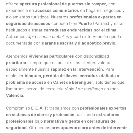
ofrece
apertura profesional de puertas sin romper
, con
experiencia en
accesos comunitarios
en hogares, negocios y
alojamientos turísticos. Nuestros
profesionales expertos en
seguridad de accesos
conocen bien
Puerto
(Patraix) y están
habituados a tratar
cerraduras endurecidas por el clima
.
Actuamos
ràpid i sense embolics
y cada intervención queda
documentada con
garantía escrita y diagnóstico previo
.
Atendemos
viviendas particulares
con disponibilidad
prioritaria
siempre que es posible. Los clientes valoran
especialmente nuestra
rapidez en la intervención
. Para
cualquier
bloqueo, pérdida de llaves, cerradura dañada o
problema de acceso
en
Canet de Berenguer
, solo tienes que
llamarnos: servei de cerrajeria
ràpid i de confiança
en toda
Valencia
.
Compromiso
E-E-A-T
: trabajamos con
profesionales expertos
en sistemas de cierre y protección
, utilizando
extractores
profesionales
bajo
normativa vigente en cerraduras de
seguridad
. Ofrecemos
presupuesto claro antes de intervenir