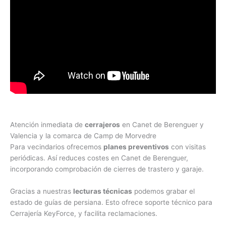
Atención inmediata de
cerrajeros
en Canet de Berenguer y
Valencia y la comarca de Camp de Morvedre
Para vecindarios ofrecemos
planes preventivos
con visitas
periódicas. Así reduces costes en Canet de Berenguer,
incorporando comprobación de cierres de trastero y garaje.
Gracias a nuestras
lecturas técnicas
podemos grabar el
estado de guías de persiana. Esto ofrece soporte técnico para
Cerrajería KeyForce, y facilita reclamaciones.