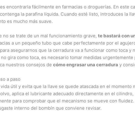
es encontrarla fácilmente en farmacias o droguerías. En este ca
contenga la parafina líquida. Cuando esté listo, introduces la ll
nto es mucho más suave.
ue no se trate de un mal funcionamiento grave,
te bastará con u
racias a un pequeño tubo que cabe perfectamente por el aguje
para asegurarnos que la cerradura va a funcionar como toca y 
e no gira como toca, es necesario tomar medidas urgentemente 
ica nuestros consejos de
cómo engrasar una cerradura
y consi
aso a paso
vida útil y evita que la llave se quede atascada en el momento 
polvo, aplica el lubricante adecuado directamente en el cilindro,
vemente para comprobar que el mecanismo se mueve con fluidez. Si
esgaste interno del bombín que conviene revisar.