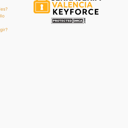
les?
llo
gir?