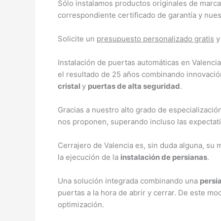
Sólo instalamos productos originales de marc
correspondiente certificado de garantía y nue
Solicite un
presupuesto personalizado gratis
y
Instalación de puertas automáticas en Valencia
el resultado de 25 años combinando innovación
cristal
y
puertas de alta seguridad
.
Gracias a nuestro alto grado de especializació
nos proponen, superando incluso las expectativ
Cerrajero de Valencia es, sin duda alguna, su 
la ejecución de la
instalación de persianas
.
Una solución integrada combinando una
persi
puertas a la hora de abrir y cerrar. De este m
optimización.