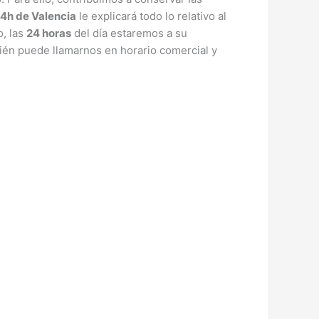
24h de Valencia
le explicará todo lo relativo al
o, las
24 horas
del día estaremos a su
ién puede llamarnos en horario comercial y