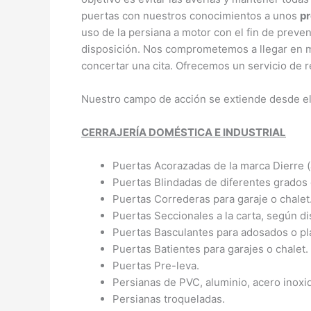
puertas con nuestros conocimientos a unos
pr
uso de la persiana a motor con el fin de preve
disposición. Nos comprometemos a llegar en m
concertar una cita. Ofrecemos un servicio de r
Nuestro campo de acción se extiende desde el á
CERRAJERÍA DOMÉSTICA E INDUSTRIAL
Puertas Acorazadas de la marca Dierre (
Puertas Blindadas de diferentes grados
Puertas Correderas para garaje o chalet
Puertas Seccionales a la carta, según di
Puertas Basculantes para adosados o pla
Puertas Batientes para garajes o chalet.
Puertas Pre-leva.
Persianas de PVC, aluminio, acero inoxi
Persianas troqueladas.