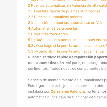
2
Puertas automáticas en Valencia de alta cali
2.1
Apertura rápida de puertas automáticas
2.2
Puertas automáticas baratas
3
Instalación de puertas automáticas en Valenc
4
Automatismos para puertas
5
Preguntas frecuentes
5.1
¿Qué tipos de automatismos de puertas inst
5.2
¿Qué hago si la puerta automática no abre
5.3
¿Puedo abrir la puerta automática manualme
Nuestro
servicio rápido de reparación y aper
toda
automatización
. Así pues, nos aseguramo
pertinentes. Todos nuestros componentes inst
Servicio de mantenimiento de automatismos pa
Este rigor en el trabajo nos ha permitido obt
instalada por
Cerrajeros Valencia
, no tenemos 
automática nunca deje de funcionar debidamen