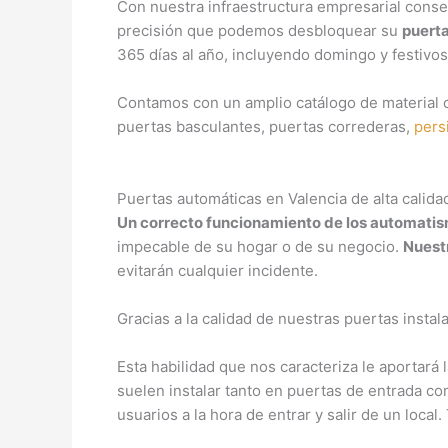
Con nuestra infraestructura empresarial cons
precisión que podemos desbloquear su
puert
365 días al año, incluyendo domingo y festivos
Contamos con un amplio catálogo de material 
puertas basculantes, puertas correderas,
pers
Puertas automáticas en Valencia de alta calida
Un correcto funcionamiento de los automatis
impecable de su hogar o de su negocio.
Nuest
evitarán cualquier incidente.
Gracias a la calidad de nuestras puertas instal
Esta habilidad que nos caracteriza le aportará
suelen instalar tanto en puertas de entrada co
usuarios a la hora de entrar y salir de un loca