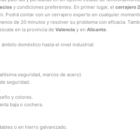
ecios
y condiciones preferentes. En primer lugar, el
cerrajero 
nir. Podrá contar con un cerrajero experto en cualquier moment
enos de 20 minutos y resolver su problema con eficacia. Tamb
escate en la provincia de
Valencia
y en
Alicante
.
mbito doméstico hasta el nivel industrial:
altísima seguridad, marcos de acero).
 de seguridad.
.
seño y colores.
nta baja o cochera.
dables o en hierro galvanizado.