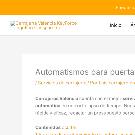
Ir
Puedes co
al
contenido
Inicio
Ár
Automatismos para puerta
/
Servicios de cerrajería
/ Por
Luis cerrajero pr
Cerrajeros Valencia
cuenta con el mejor
servi
automática
en un corto lapso de tiempo. Nues
rápida y eficaz, redactar un
presupuesto perso
Contenidos
ocultar
1
Servicio de mantenimiento de automatismos 