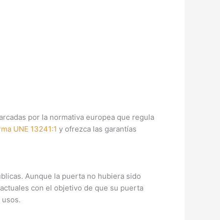
arcadas por la normativa europea que regula
rma UNE 13241:1
y ofrezca las garantías
blicas. Aunque la puerta no hubiera sido
 actuales con el objetivo de que su puerta
 usos.