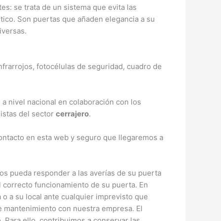
s: se trata de un sistema que evita las
ético. Son puertas que añaden elegancia a su
iversas.
nfrarrojos, fotocélulas de seguridad, cuadro de
a nivel nacional en colaboración con los
istas del sector
cerrajero
.
contacto en esta web y seguro que llegaremos a
os pueda responder a las averías de su puerta
el correcto funcionamiento de su puerta. En
 o a su local ante cualquier imprevisto que
de mantenimiento con nuestra empresa. El
. Para ello, contribuimos a conservar las