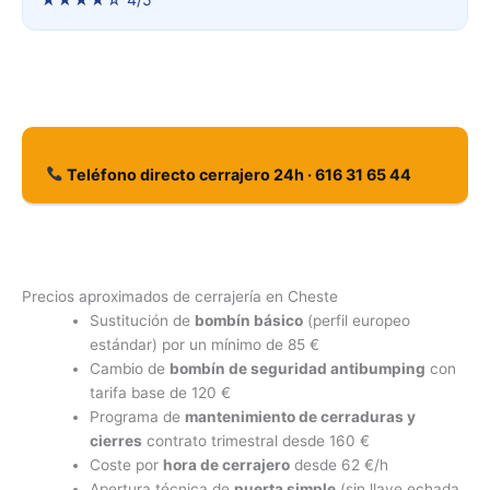
Teléfono directo cerrajero 24h · 616 31 65 44
Precios aproximados de cerrajería en Cheste
Sustitución de
bombín básico
(perfil europeo
estándar) por un mínimo de 85 €
Cambio de
bombín de seguridad antibumping
con
tarifa base de 120 €
Programa de
mantenimiento de cerraduras y
cierres
contrato trimestral desde 160 €
Coste por
hora de cerrajero
desde 62 €/h
Apertura técnica de
puerta simple
(sin llave echada,