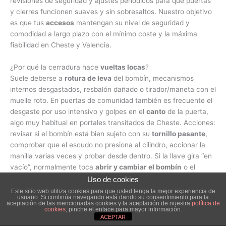
revisiones de seguridad y ajustes periódicos para que puertas
y cierres funcionen suaves y sin sobresaltos. Nuestro objetivo
es que tus
accesos
mantengan su nivel de seguridad y
comodidad a largo plazo con el mínimo coste y la máxima
fiabilidad en Cheste y Valencia.
¿Por qué la cerradura hace
vueltas locas
?
Suele deberse a
rotura de leva
del bombín, mecanismos
internos desgastados, resbalón dañado o tirador/maneta con el
muelle roto. En puertas de comunidad también es frecuente el
desgaste por uso intensivo y golpes en el
canto
de la puerta,
algo muy habitual en portales transitados de Cheste. Acciones:
revisar si el bombín está bien sujeto con su
tornillo pasante
,
comprobar que el escudo no presiona al cilindro, accionar la
manilla varias veces y probar desde dentro. Si la llave gira “en
vacío”, normalmente toca
abrir y cambiar el bombín
o el
mecanismo interior. En puertas de portal o locales, un cerrajero
Uso de cookies
revisará cerradero eléctrico, pestillos y cierrapuertas para
Este sitio web utiliza cookies para que usted tenga la mejor experiencia de
usuario. Si continúa navegando está dando su consentimiento para la
evitar que la puerta quede medio cerrada o tenga holguras que
aceptación de las mencionadas cookies y la aceptación de nuestra
política de
cookies
, pinche el enlace para mayor información.
afecten al cierre diario. Uso recomendado: no forzar cuando
ACEPTAR
haya resistencia anormal, evitar colgar peso en las manillas y