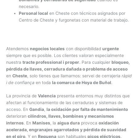
necesario.
Personal local
en Cheste con técnicos asignados por
Centro de Cheste y furgonetas con material de trabajo.
Atendemos
negocios locales
con disponibilidad
urgente
siempre que es posible. Los clientes valoran especialmente
nuestra
tracte professional i proper
. Para cualquier
bloqueo,
pérdida de llaves, cerradura dañada o problema de acceso
en
Cheste
, solo tienes que llamarnos: servei de cerrajeria
ràpid
i de confiança
en toda
la comarca de Hoya de Buñol
.
La provincia de
Valencia
presenta entornos muy distintos que
afectan al funcionamiento de las cerraduras y sistemas de
acceso. En
Gandia
,
la oxidación por falta de mantenimiento
deterioran
cilindros, llaves, bombines y mecanismos
internos
. En
Manises
, la
aigua dura
provoca
oxidación
acelerada, engranajes agarrotados y pérdida de suavidad
en el giro
. Y en
Requena
son habituales
picos eléctricos,