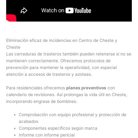
Eliminación eficaz de incidencias en Centro de Cheste y
Cheste
Las cerraduras de trasteros también pueden retenerse si no se
mantienen correctamente. Ofrecemos protocolos de
prevención para mantener la operatividad, con especial
atención a accesos de trasteros y azoteas.
Para residenciales ofrecemos
planes preventivos
con
calendario de revisiones. Así prolongas la vida útil en Cheste,
incorporando engrase de bombines.
Comprobación con equipo profesional y protección de
acabados
Componentes específicos según marca
Informe con informe pericial