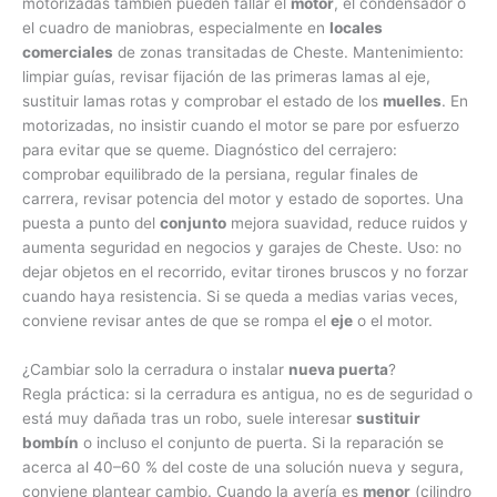
motorizadas también pueden fallar el
motor
, el condensador o
el cuadro de maniobras, especialmente en
locales
comerciales
de zonas transitadas de Cheste. Mantenimiento:
limpiar guías, revisar fijación de las primeras lamas al eje,
sustituir lamas rotas y comprobar el estado de los
muelles
. En
motorizadas, no insistir cuando el motor se pare por esfuerzo
para evitar que se queme. Diagnóstico del cerrajero:
comprobar equilibrado de la persiana, regular finales de
carrera, revisar potencia del motor y estado de soportes. Una
puesta a punto del
conjunto
mejora suavidad, reduce ruidos y
aumenta seguridad en negocios y garajes de Cheste. Uso: no
dejar objetos en el recorrido, evitar tirones bruscos y no forzar
cuando haya resistencia. Si se queda a medias varias veces,
conviene revisar antes de que se rompa el
eje
o el motor.
¿Cambiar solo la cerradura o instalar
nueva puerta
?
Regla práctica: si la cerradura es antigua, no es de seguridad o
está muy dañada tras un robo, suele interesar
sustituir
bombín
o incluso el conjunto de puerta. Si la reparación se
acerca al 40–60 % del coste de una solución nueva y segura,
conviene plantear cambio. Cuando la avería es
menor
(cilindro