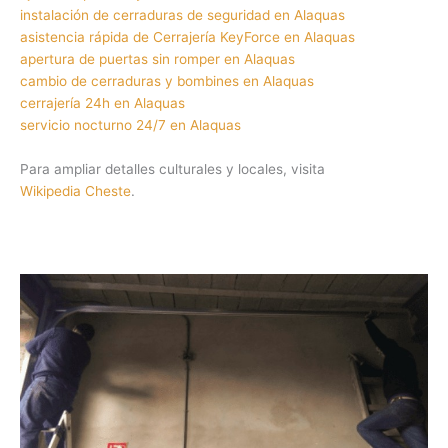
instalación de cerraduras de seguridad en Alaquas
asistencia rápida de Cerrajería KeyForce en Alaquas
apertura de puertas sin romper en Alaquas
cambio de cerraduras y bombines en Alaquas
cerrajería 24h en Alaquas
servicio nocturno 24/7 en Alaquas
Para ampliar detalles culturales y locales, visita
Wikipedia Cheste
.