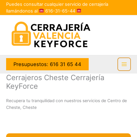
Ir
Puedes consultar cualquier servicio de cerrajería
al
llamándonos al
616-31-65-44
contenido
Presupuestos: 616 31 65 44
Cerrajeros Cheste Cerrajería
KeyForce
Recupera tu tranquilidad con nuestros servicios de Centro de
Cheste, Cheste