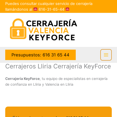
Ir
Puedes consultar cualquier servicio de cerrajería
al
llamándonos al
616-31-65-44
contenido
Presupuestos: 616 31 65 44
Cerrajeros Lliria Cerrajería KeyForce
Cerrajería KeyForce
, tu equipo de especialistas en cerrajería
de confianza en Lliria y Valencia en Lliria