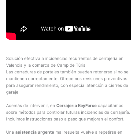
Solución efectiva a incidencias recurrentes de cerrajería en
Valencia y la comarca de Camp de Túria
Las cerraduras de portales también pueden retenerse si no se
mantienen correctamente. Ofrecemos revisiones preventivas
para asegurar rendimiento, con especial atención a cierres de
garaje.
Además de intervenir, en
Cerrajería KeyForce
capacitamos
sobre métodos para controlar futuras incidencias de cerrajería.
Incluimos instrucciones paso a paso que mejoran el confort.
Una
asistencia urgente
mal resuelta vuelve a repetirse en