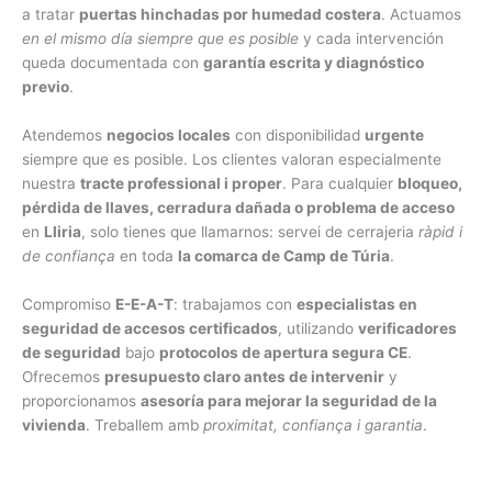
a tratar
puertas hinchadas por humedad costera
. Actuamos
en el mismo día siempre que es posible
y cada intervención
queda documentada con
garantía escrita y diagnóstico
previo
.
Atendemos
negocios locales
con disponibilidad
urgente
siempre que es posible. Los clientes valoran especialmente
nuestra
tracte professional i proper
. Para cualquier
bloqueo,
pérdida de llaves, cerradura dañada o problema de acceso
en
Lliria
, solo tienes que llamarnos: servei de cerrajeria
ràpid i
de confiança
en toda
la comarca de Camp de Túria
.
Compromiso
E-E-A-T
: trabajamos con
especialistas en
seguridad de accesos certificados
, utilizando
verificadores
de seguridad
bajo
protocolos de apertura segura CE
.
Ofrecemos
presupuesto claro antes de intervenir
y
proporcionamos
asesoría para mejorar la seguridad de la
vivienda
. Treballem amb
proximitat, confiança i garantia
.