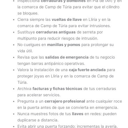
Inspecciona
cerraduras y bombines
en Pla de l’Arc y en
la comarca de Camp de Túria para evitar que el cilindro
se bloquee.
Cierra siempre las
vueltas de llave
en Lliria y en la
comarca de Camp de Túria para evitar intrusiones.
Sustituye
cerraduras antiguas
de serreta por
multipunto para reducir riesgos de intrusión.
No cuelgues en
manillas y pomos
para prolongar su
vida útil.
Revisa que las
salidas de emergencia
de tu negocio
tengan barras antipánico operativas.
Valora la instalación de una
caja fuerte anclada
para
proteger joyas en Lliria y en la comarca de Camp de
Túria.
Archiva
facturas y fichas técnicas
de tus cerraduras
para acelerar servicios.
Pregunta a un
cerrajero profesional
ante cualquier roce
en la puerta antes de que se convierta en emergencia.
Nunca muestres fotos de tus
llaves
en redes: pueden
duplicarse a distancia.
Evita abrir una puerta forzando: incrementas la avería.