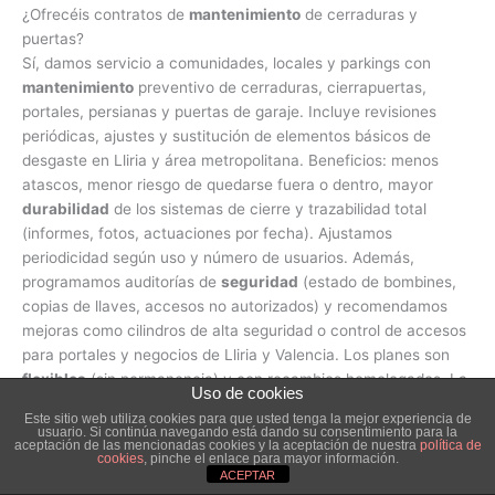
¿Ofrecéis contratos de
mantenimiento
de cerraduras y
puertas?
Sí, damos servicio a comunidades, locales y parkings con
mantenimiento
preventivo de cerraduras, cierrapuertas,
portales, persianas y puertas de garaje. Incluye revisiones
periódicas, ajustes y sustitución de elementos básicos de
desgaste en Lliria y área metropolitana. Beneficios: menos
atascos, menor riesgo de quedarse fuera o dentro, mayor
durabilidad
de los sistemas de cierre y trazabilidad total
(informes, fotos, actuaciones por fecha). Ajustamos
periodicidad según uso y número de usuarios. Además,
programamos auditorías de
seguridad
(estado de bombines,
copias de llaves, accesos no autorizados) y recomendamos
mejoras como cilindros de alta seguridad o control de accesos
para portales y negocios de Lliria y Valencia. Los planes son
flexibles
(sin permanencia) y con recambios homologados. La
Uso de cookies
comunicación es centralizada con técnico de referencia para
Este sitio web utiliza cookies para que usted tenga la mejor experiencia de
agilizar avisos y coordinar accesos con administradores de
usuario. Si continúa navegando está dando su consentimiento para la
aceptación de las mencionadas cookies y la aceptación de nuestra
política de
fincas.
cookies
, pinche el enlace para mayor información.
ACEPTAR