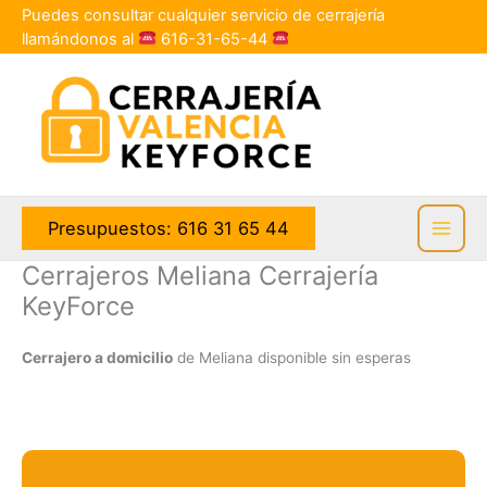
Ir
Puedes consultar cualquier servicio de cerrajería
al
llamándonos al
616-31-65-44
contenido
Presupuestos: 616 31 65 44
Cerrajeros Meliana Cerrajería
KeyForce
Cerrajero a domicilio
de Meliana disponible sin esperas