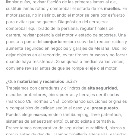
limpiar guías, revisar fijación de las primeras lamas al eje,
sustituir lamas rotas y comprobar el estado de los
muelles
. En
motorizadas, no insistir cuando el motor se pare por esfuerzo
para evitar que se queme. Diagnóstico del cerrajero:
comprobar equilibrado de la persiana, regular finales de
carrera, revisar potencia del motor y estado de soportes. Una
puesta a punto del
conjunto
mejora suavidad, reduce ruidos y
aumenta seguridad en negocios y garajes de Meliana. Uso: no
dejar objetos en el recorrido, evitar tirones bruscos y no forzar
cuando haya resistencia. Si se queda a medias varias veces,
conviene revisar antes de que se rompa el
eje
o el motor.
¿Qué
materiales y recambios
usáis?
Trabajamos con cerraduras y cilindros de
alta seguridad
,
escudos protectores, cierrapuertas y herrajes certificados
(marcado CE, normas UNE), combinando soluciones originales
y compatibles de calidad según el caso y el
presupuesto
.
Puedes elegir
marca
/modelo (antibumping, llave patentada,
sistemas de amaestramiento) cuando exista alternativa.
Presentamos comparativa de seguridad, durabilidad, plazos y
precio antes de decidir. Usamos tornillería adecuada, escudos