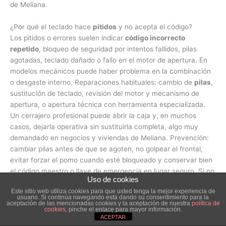
de Meliana.
¿Por qué el teclado hace
pitidos
y no acepta el código?
Los pitidos o errores suelen indicar
código incorrecto
repetido
, bloqueo de seguridad por intentos fallidos, pilas
agotadas, teclado dañado o fallo en el motor de apertura. En
modelos mecánicos puede haber problema en la combinación
o desgaste interno. Reparaciones habituales: cambio de
pilas
,
sustitución de teclado, revisión del motor y mecanismo de
apertura, o apertura técnica con herramienta especializada.
Un cerrajero profesional puede abrir la caja y, en muchos
casos, dejarla operativa sin sustituirla completa, algo muy
demandado en negocios y viviendas de Meliana. Prevención:
cambiar pilas antes de que se agoten, no golpear el frontal,
evitar forzar el pomo cuando esté bloqueado y conservar bien
el código maestro o llave de emergencia en lugar seguro. Si no
Uso de cookies
enciende el teclado ni responde, se revisa alimentación,
Este sitio web utiliza cookies para que usted tenga la mejor experiencia de
conexiones internas y, si procede, se realiza una
apertura de
usuario. Si continúa navegando está dando su consentimiento para la
aceptación de las mencionadas cookies y la aceptación de nuestra
política de
urgencia
con posterior cambio de cerradura o sistema
cookies
, pinche el enlace para mayor información.
electrónico para mantener la seguridad.
ACEPTAR