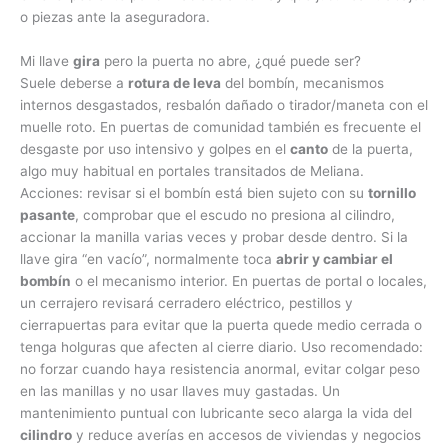
o piezas ante la aseguradora.
Mi llave
gira
pero la puerta no abre, ¿qué puede ser?
Suele deberse a
rotura de leva
del bombín, mecanismos
internos desgastados, resbalón dañado o tirador/maneta con el
muelle roto. En puertas de comunidad también es frecuente el
desgaste por uso intensivo y golpes en el
canto
de la puerta,
algo muy habitual en portales transitados de Meliana.
Acciones: revisar si el bombín está bien sujeto con su
tornillo
pasante
, comprobar que el escudo no presiona al cilindro,
accionar la manilla varias veces y probar desde dentro. Si la
llave gira “en vacío”, normalmente toca
abrir y cambiar el
bombín
o el mecanismo interior. En puertas de portal o locales,
un cerrajero revisará cerradero eléctrico, pestillos y
cierrapuertas para evitar que la puerta quede medio cerrada o
tenga holguras que afecten al cierre diario. Uso recomendado:
no forzar cuando haya resistencia anormal, evitar colgar peso
en las manillas y no usar llaves muy gastadas. Un
mantenimiento puntual con lubricante seco alarga la vida del
cilindro
y reduce averías en accesos de viviendas y negocios