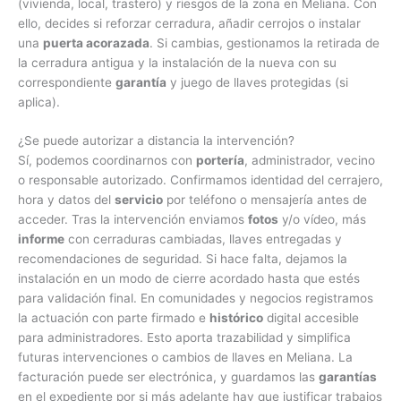
(vivienda, local, trastero) y riesgos de la zona en Meliana. Con
ello, decides si reforzar cerradura, añadir cerrojos o instalar
una
puerta acorazada
. Si cambias, gestionamos la retirada de
la cerradura antigua y la instalación de la nueva con su
correspondiente
garantía
y juego de llaves protegidas (si
aplica).
¿Se puede autorizar a distancia la intervención?
Sí, podemos coordinarnos con
portería
, administrador, vecino
o responsable autorizado. Confirmamos identidad del cerrajero,
hora y datos del
servicio
por teléfono o mensajería antes de
acceder. Tras la intervención enviamos
fotos
y/o vídeo, más
informe
con cerraduras cambiadas, llaves entregadas y
recomendaciones de seguridad. Si hace falta, dejamos la
instalación en un modo de cierre acordado hasta que estés
para validación final. En comunidades y negocios registramos
la actuación con parte firmado e
histórico
digital accesible
para administradores. Esto aporta trazabilidad y simplifica
futuras intervenciones o cambios de llaves en Meliana. La
facturación puede ser electrónica, y guardamos las
garantías
en el expediente por si más adelante hay que justificar trabajos