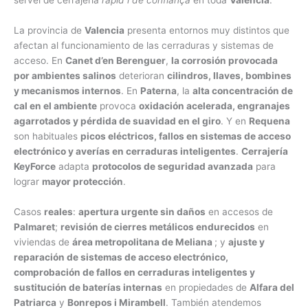
servei de cerrajeria
ràpid i de confiança
en toda
Valencia
.
La provincia de
Valencia
presenta entornos muy distintos que
afectan al funcionamiento de las cerraduras y sistemas de
acceso. En
Canet d’en Berenguer
,
la corrosión provocada
por ambientes salinos
deterioran
cilindros, llaves, bombines
y mecanismos internos
. En
Paterna
, la
alta concentración de
cal en el ambiente
provoca
oxidación acelerada, engranajes
agarrotados y pérdida de suavidad en el giro
. Y en
Requena
son habituales
picos eléctricos, fallos en sistemas de acceso
electrónico y averías en cerraduras inteligentes
.
Cerrajería
KeyForce
adapta
protocolos de seguridad avanzada
para
lograr
mayor protección
.
Casos
reales
:
apertura urgente sin daños
en accesos de
Palmaret
;
revisión de cierres metálicos endurecidos
en
viviendas de
área metropolitana de Meliana
; y
ajuste y
reparación de sistemas de acceso electrónico,
comprobación de fallos en cerraduras inteligentes y
sustitución de baterías internas
en propiedades de
Alfara del
Patriarca
y
Bonrepos i Mirambell
. También atendemos