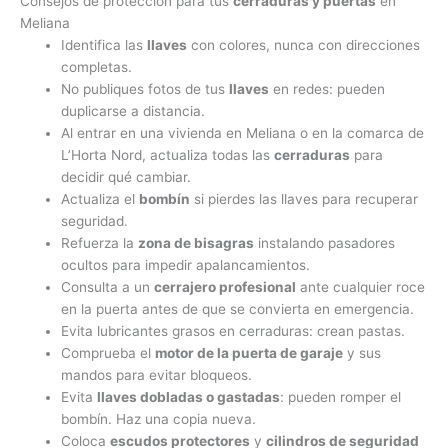
Consejos de protección para tus
cerraduras y puertas
en
Meliana
Identifica las
llaves
con colores, nunca con direcciones
completas.
No publiques fotos de tus
llaves
en redes: pueden
duplicarse a distancia.
Al entrar en una vivienda en Meliana o en la comarca de
L’Horta Nord, actualiza todas las
cerraduras
para
decidir qué cambiar.
Actualiza el
bombín
si pierdes las llaves para recuperar
seguridad.
Refuerza la
zona de bisagras
instalando pasadores
ocultos para impedir apalancamientos.
Consulta a un
cerrajero profesional
ante cualquier roce
en la puerta antes de que se convierta en emergencia.
Evita lubricantes grasos en cerraduras: crean pastas.
Comprueba el
motor de la puerta de garaje
y sus
mandos para evitar bloqueos.
Evita
llaves dobladas o gastadas
: pueden romper el
bombín. Haz una copia nueva.
Coloca
escudos protectores
y
cilindros de seguridad