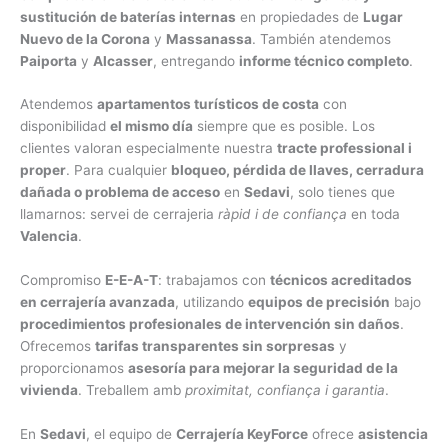
sustitución de baterías internas
en propiedades de
Lugar
Nuevo de la Corona
y
Massanassa
. También atendemos
Paiporta
y
Alcasser
, entregando
informe técnico completo
.
Atendemos
apartamentos turísticos de costa
con
disponibilidad
el mismo día
siempre que es posible. Los
clientes valoran especialmente nuestra
tracte professional i
proper
. Para cualquier
bloqueo, pérdida de llaves, cerradura
dañada o problema de acceso
en
Sedavi
, solo tienes que
llamarnos: servei de cerrajeria
ràpid i de confiança
en toda
Valencia
.
Compromiso
E-E-A-T
: trabajamos con
técnicos acreditados
en cerrajería avanzada
, utilizando
equipos de precisión
bajo
procedimientos profesionales de intervención sin daños
.
Ofrecemos
tarifas transparentes sin sorpresas
y
proporcionamos
asesoría para mejorar la seguridad de la
vivienda
. Treballem amb
proximitat, confiança i garantia
.
En
Sedavi
, el equipo de
Cerrajería KeyForce
ofrece
asistencia