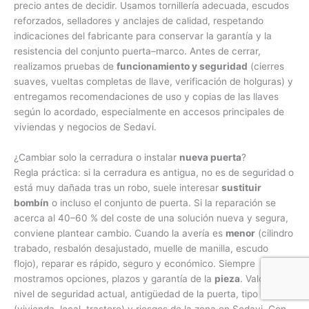
precio antes de decidir. Usamos tornillería adecuada, escudos
reforzados, selladores y anclajes de calidad, respetando
indicaciones del fabricante para conservar la garantía y la
resistencia del conjunto puerta–marco. Antes de cerrar,
realizamos pruebas de
funcionamiento y seguridad
(cierres
suaves, vueltas completas de llave, verificación de holguras) y
entregamos recomendaciones de uso y copias de las llaves
según lo acordado, especialmente en accesos principales de
viviendas y negocios de Sedavi.
¿Cambiar solo la cerradura o instalar
nueva puerta
?
Regla práctica: si la cerradura es antigua, no es de seguridad o
está muy dañada tras un robo, suele interesar
sustituir
bombín
o incluso el conjunto de puerta. Si la reparación se
acerca al 40–60 % del coste de una solución nueva y segura,
conviene plantear cambio. Cuando la avería es
menor
(cilindro
trabado, resbalón desajustado, muelle de manilla, escudo
flojo), reparar es rápido, seguro y económico. Siempre
mostramos opciones, plazos y garantía de la
pieza
. Valoramos
nivel de seguridad actual, antigüedad de la puerta, tipo de uso
(vivienda, local, trastero) y riesgos de la zona en Sedavi. Con