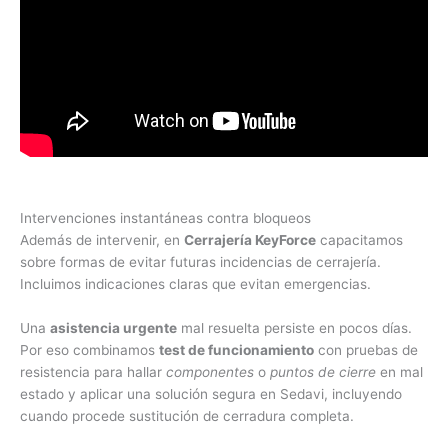
Intervenciones instantáneas contra bloqueos
Además de intervenir, en
Cerrajería KeyForce
capacitamos
sobre formas de evitar futuras incidencias de cerrajería.
Incluimos indicaciones claras que evitan emergencias.
Una
asistencia urgente
mal resuelta persiste en pocos días.
Por eso combinamos
test de funcionamiento
con pruebas de
resistencia para hallar
componentes
o
puntos de cierre
en mal
estado y aplicar una solución segura en Sedavi, incluyendo
cuando procede sustitución de cerradura completa.