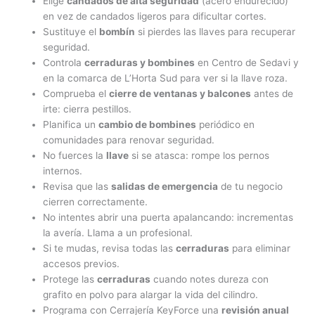
Elige
candados de alta seguridad
(acero endurecido)
en vez de candados ligeros para dificultar cortes.
Sustituye el
bombín
si pierdes las llaves para recuperar
seguridad.
Controla
cerraduras y bombines
en Centro de Sedavi y
en la comarca de L’Horta Sud para ver si la llave roza.
Comprueba el
cierre de ventanas y balcones
antes de
irte: cierra pestillos.
Planifica un
cambio de bombines
periódico en
comunidades para renovar seguridad.
No fuerces la
llave
si se atasca: rompe los pernos
internos.
Revisa que las
salidas de emergencia
de tu negocio
cierren correctamente.
No intentes abrir una puerta apalancando: incrementas
la avería. Llama a un profesional.
Si te mudas, revisa todas las
cerraduras
para eliminar
accesos previos.
Protege las
cerraduras
cuando notes dureza con
grafito en polvo para alargar la vida del cilindro.
Programa con Cerrajería KeyForce una
revisión anual