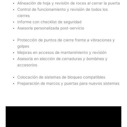
Alineación de hoja y revisión de roces al cerrar la puerta
Control de funcionamiento y revisión de todos los
cierres
Informe con checklist de seguridad
Asesoría personalizada post-servicio
Protección de puntos de cierre frente a vibraciones y
golpes
Mejoras en accesos de mantenimiento y revisión
Asesoría en elección de
cerraduras y bombines
y
accesorios
Colocación de sistemas de bloqueo compatibles
Preparación de marcos y puertas para nuevos sistemas