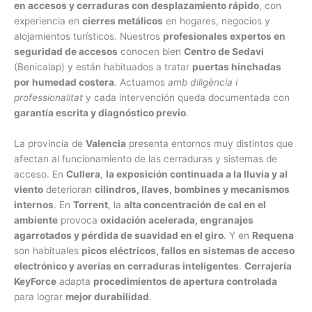
en accesos y cerraduras con desplazamiento rápido
, con
experiencia en
cierres metálicos
en hogares, negocios y
alojamientos turísticos. Nuestros
profesionales expertos en
seguridad de accesos
conocen bien
Centro de Sedavi
(Benicalap) y están habituados a tratar
puertas hinchadas
por humedad costera
. Actuamos
amb diligència i
professionalitat
y cada intervención queda documentada con
garantía escrita y diagnóstico previo
.
La provincia de
Valencia
presenta entornos muy distintos que
afectan al funcionamiento de las cerraduras y sistemas de
acceso. En
Cullera
,
la exposición continuada a la lluvia y al
viento
deterioran
cilindros, llaves, bombines y mecanismos
internos
. En
Torrent
, la
alta concentración de cal en el
ambiente
provoca
oxidación acelerada, engranajes
agarrotados y pérdida de suavidad en el giro
. Y en
Requena
son habituales
picos eléctricos, fallos en sistemas de acceso
electrónico y averías en cerraduras inteligentes
.
Cerrajería
KeyForce
adapta
procedimientos de apertura controlada
para lograr
mejor durabilidad
.