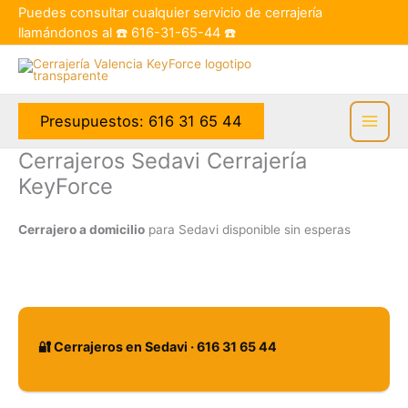
Ir
Puedes consultar cualquier servicio de cerrajería
al
llamándonos al ☎️
616-31-65-44
☎️
contenido
Presupuestos: 616 31 65 44
Cerrajeros Sedavi Cerrajería
KeyForce
Cerrajero a domicilio
para Sedavi disponible sin esperas
🔐 Cerrajeros en Sedavi · 616 31 65 44