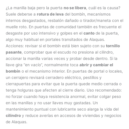
¿La manilla baja pero la puerta
no se libera
, cuál es la causa?
Suele deberse a
rotura de leva
del bombín, mecanismos
internos desgastados, resbalón dañado o tirador/maneta con el
muelle roto. En puertas de comunidad también es frecuente el
desgaste por uso intensivo y golpes en el
canto
de la puerta,
algo muy habitual en portales transitados de Alaquas.
Acciones: revisar si el bombín está bien sujeto con su
tornillo
pasante
, comprobar que el escudo no presiona al cilindro,
accionar la manilla varias veces y probar desde dentro. Si la
llave gira “en vacío”, normalmente toca
abrir y cambiar el
bombín
o el mecanismo interior. En puertas de portal o locales,
un cerrajero revisará cerradero eléctrico, pestillos y
cierrapuertas para evitar que la puerta quede medio cerrada o
tenga holguras que afecten al cierre diario. Uso recomendado:
no forzar cuando haya resistencia anormal, evitar colgar peso
en las manillas y no usar llaves muy gastadas. Un
mantenimiento puntual con lubricante seco alarga la vida del
cilindro
y reduce averías en accesos de viviendas y negocios
de Alaquas.