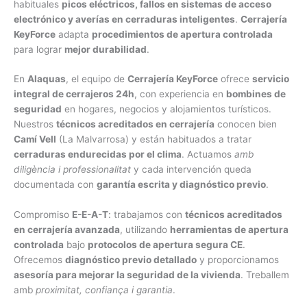
habituales
picos eléctricos, fallos en sistemas de acceso
electrónico y averías en cerraduras inteligentes
.
Cerrajería
KeyForce
adapta
procedimientos de apertura controlada
para lograr
mejor durabilidad
.
En
Alaquas
, el equipo de
Cerrajería KeyForce
ofrece
servicio
integral de cerrajeros 24h
, con experiencia en
bombines de
seguridad
en hogares, negocios y alojamientos turísticos.
Nuestros
técnicos acreditados en cerrajería
conocen bien
Camí Vell
(La Malvarrosa) y están habituados a tratar
cerraduras endurecidas por el clima
. Actuamos
amb
diligència i professionalitat
y cada intervención queda
documentada con
garantía escrita y diagnóstico previo
.
Compromiso
E-E-A-T
: trabajamos con
técnicos acreditados
en cerrajería avanzada
, utilizando
herramientas de apertura
controlada
bajo
protocolos de apertura segura CE
.
Ofrecemos
diagnóstico previo detallado
y proporcionamos
asesoría para mejorar la seguridad de la vivienda
. Treballem
amb
proximitat, confiança i garantia
.