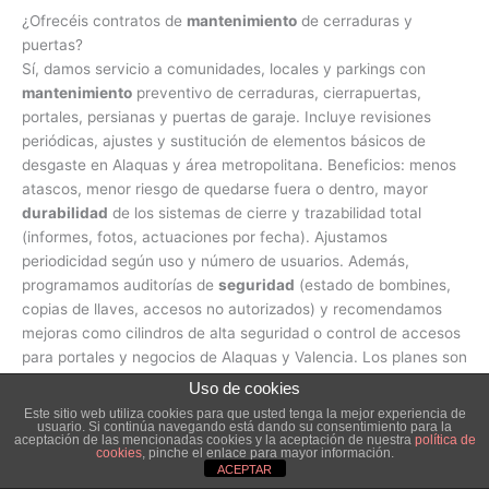
¿Ofrecéis contratos de
mantenimiento
de cerraduras y
puertas?
Sí, damos servicio a comunidades, locales y parkings con
mantenimiento
preventivo de cerraduras, cierrapuertas,
portales, persianas y puertas de garaje. Incluye revisiones
periódicas, ajustes y sustitución de elementos básicos de
desgaste en Alaquas y área metropolitana. Beneficios: menos
atascos, menor riesgo de quedarse fuera o dentro, mayor
durabilidad
de los sistemas de cierre y trazabilidad total
(informes, fotos, actuaciones por fecha). Ajustamos
periodicidad según uso y número de usuarios. Además,
programamos auditorías de
seguridad
(estado de bombines,
copias de llaves, accesos no autorizados) y recomendamos
mejoras como cilindros de alta seguridad o control de accesos
para portales y negocios de Alaquas y Valencia. Los planes son
flexibles
(sin permanencia) y con recambios homologados. La
Uso de cookies
comunicación es centralizada con técnico de referencia para
Este sitio web utiliza cookies para que usted tenga la mejor experiencia de
usuario. Si continúa navegando está dando su consentimiento para la
agilizar avisos y coordinar accesos con administradores de
aceptación de las mencionadas cookies y la aceptación de nuestra
política de
fincas.
cookies
, pinche el enlace para mayor información.
ACEPTAR