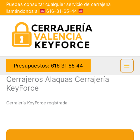
Ir
Puedes consultar cualquier servicio de cerrajería
al
llamándonos al
616-31-65-44
contenido
Presupuestos: 616 31 65 44
Cerrajeros Alaquas Cerrajería
KeyForce
Cerrajería KeyForce registrada