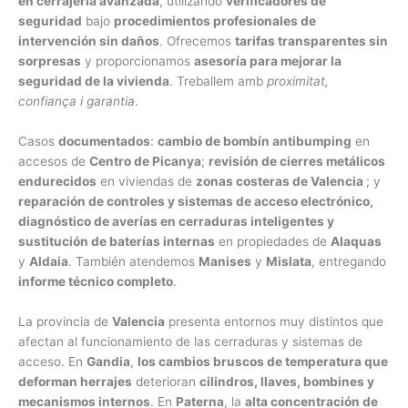
en cerrajería avanzada
, utilizando
verificadores de
seguridad
bajo
procedimientos profesionales de
intervención sin daños
. Ofrecemos
tarifas transparentes sin
sorpresas
y proporcionamos
asesoría para mejorar la
seguridad de la vivienda
. Treballem amb
proximitat,
confiança i garantia
.
Casos
documentados
:
cambio de bombín antibumping
en
accesos de
Centro de Picanya
;
revisión de cierres metálicos
endurecidos
en viviendas de
zonas costeras de Valencia
; y
reparación de controles y sistemas de acceso electrónico,
diagnóstico de averías en cerraduras inteligentes y
sustitución de baterías internas
en propiedades de
Alaquas
y
Aldaia
. También atendemos
Manises
y
Mislata
, entregando
informe técnico completo
.
La provincia de
Valencia
presenta entornos muy distintos que
afectan al funcionamiento de las cerraduras y sistemas de
acceso. En
Gandia
,
los cambios bruscos de temperatura que
deforman herrajes
deterioran
cilindros, llaves, bombines y
mecanismos internos
. En
Paterna
, la
alta concentración de