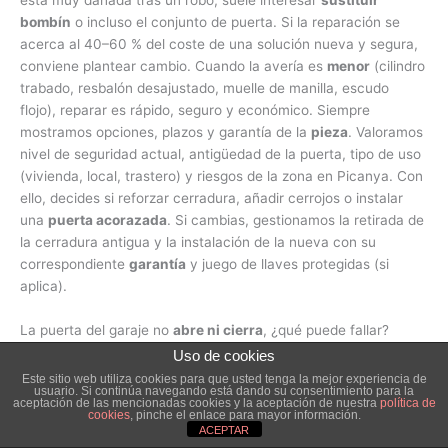
bombín
o incluso el conjunto de puerta. Si la reparación se
acerca al 40–60 % del coste de una solución nueva y segura,
conviene plantear cambio. Cuando la avería es
menor
(cilindro
trabado, resbalón desajustado, muelle de manilla, escudo
flojo), reparar es rápido, seguro y económico. Siempre
mostramos opciones, plazos y garantía de la
pieza
. Valoramos
nivel de seguridad actual, antigüedad de la puerta, tipo de uso
(vivienda, local, trastero) y riesgos de la zona en Picanya. Con
ello, decides si reforzar cerradura, añadir cerrojos o instalar
una
puerta acorazada
. Si cambias, gestionamos la retirada de
la cerradura antigua y la instalación de la nueva con su
correspondiente
garantía
y juego de llaves protegidas (si
aplica).
La puerta del garaje no
abre ni cierra
, ¿qué puede fallar?
Las causas típicas son
fallo de motor
, finales de carrera
Uso de cookies
desajustados, muelles o guías en mal estado, fotocélulas
Este sitio web utiliza cookies para que usted tenga la mejor experiencia de
usuario. Si continúa navegando está dando su consentimiento para la
sucias o placa electrónica averiada. En comunidades y chalets
aceptación de las mencionadas cookies y la aceptación de nuestra
política de
cookies
, pinche el enlace para mayor información.
de Picanya también es frecuente el desgaste por uso
ACEPTAR
intensivo. Si salta el diferencial, puede haber derivación en el