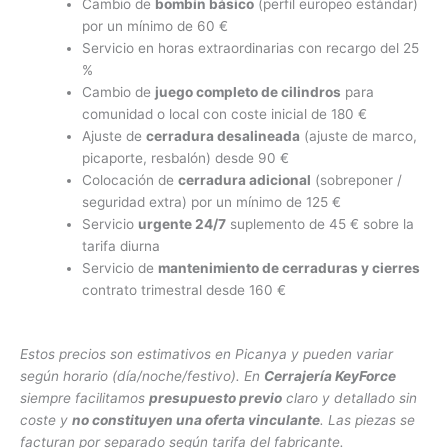
Cambio de
bombín básico
(perfil europeo estándar)
por un mínimo de 60 €
Servicio en horas extraordinarias con recargo del 25
%
Cambio de
juego completo de cilindros
para
comunidad o local con coste inicial de 180 €
Ajuste de
cerradura desalineada
(ajuste de marco,
picaporte, resbalón) desde 90 €
Colocación de
cerradura adicional
(sobreponer /
seguridad extra) por un mínimo de 125 €
Servicio
urgente 24/7
suplemento de 45 € sobre la
tarifa diurna
Servicio de
mantenimiento de cerraduras y cierres
contrato trimestral desde 160 €
Estos precios son estimativos en Picanya y pueden variar
según horario (día/noche/festivo). En
Cerrajería KeyForce
siempre facilitamos
presupuesto previo
claro y detallado sin
coste y
no constituyen una oferta vinculante
. Las piezas se
facturan por separado según tarifa del fabricante.