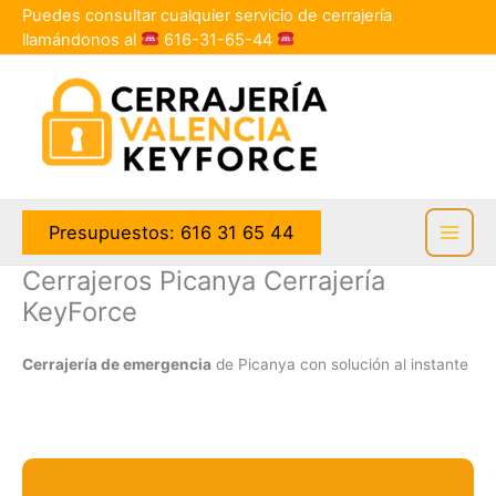
Ir
Puedes consultar cualquier servicio de cerrajería
al
llamándonos al
616-31-65-44
contenido
Presupuestos: 616 31 65 44
Cerrajeros Picanya Cerrajería
KeyForce
Cerrajería de emergencia
de Picanya con solución al instante