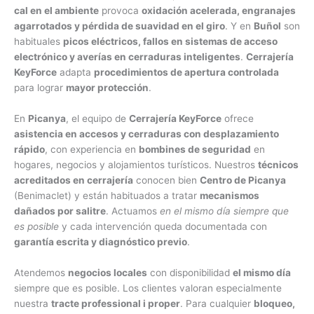
cal en el ambiente
provoca
oxidación acelerada, engranajes
agarrotados y pérdida de suavidad en el giro
. Y en
Buñol
son
habituales
picos eléctricos, fallos en sistemas de acceso
electrónico y averías en cerraduras inteligentes
.
Cerrajería
KeyForce
adapta
procedimientos de apertura controlada
para lograr
mayor protección
.
En
Picanya
, el equipo de
Cerrajería KeyForce
ofrece
asistencia en accesos y cerraduras con desplazamiento
rápido
, con experiencia en
bombines de seguridad
en
hogares, negocios y alojamientos turísticos. Nuestros
técnicos
acreditados en cerrajería
conocen bien
Centro de Picanya
(Benimaclet) y están habituados a tratar
mecanismos
dañados por salitre
. Actuamos
en el mismo día siempre que
es posible
y cada intervención queda documentada con
garantía escrita y diagnóstico previo
.
Atendemos
negocios locales
con disponibilidad
el mismo día
siempre que es posible. Los clientes valoran especialmente
nuestra
tracte professional i proper
. Para cualquier
bloqueo,