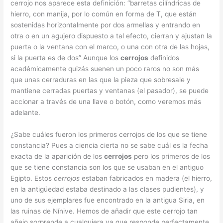
cerrojo nos aparece esta definición: “barretas cilíndricas de
hierro, con manija, por lo común en forma de T, que están
sostenidas horizontalmente por dos armellas y entrando en
otra o en un agujero dispuesto a tal efecto, cierran y ajustan la
puerta o la ventana con el marco, o una con otra de las hojas,
si la puerta es de dos” Aunque los
cerrojos
definidos
académicamente quizás suenen un poco raros no son más
que unas cerraduras en las que la pieza que sobresale y
mantiene cerradas puertas y ventanas (el pasador), se puede
accionar a través de una llave o botón, como veremos más
adelante.
¿Sabe cuáles fueron los primeros cerrojos de los que se tiene
constancia? Pues a ciencia cierta no se sabe cuál es la fecha
exacta de la aparición de los
cerrojos
pero los primeros de los
que se tiene constancia son los que se usaban en el antiguo
Egipto. Estos
cerrojos
estaban fabricados en madera (el hierro,
en la antigüedad estaba destinado a las clases pudientes), y
uno de sus ejemplares fue encontrado en la antigua Siria, en
las ruinas de Nínive. Hemos de añadir que este cerrojo tan
añejo sorprende a cualquiera ya que responde perfectamente