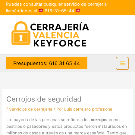
Ir
Puedes consultar cualquier servicio de cerrajería
al
llamándonos al
616-31-65-44
contenido
Presupuestos: 616 31 65 44
Cerrojos de seguridad
/
Servicios de cerrajería
/ Por
Luis cerrajero profesional
La mayoría de las personas se refiere a los
cerrojos
como
pestillos o pasadores y estos productos fueron instaurados en
millones de casas a través de una marca española. Tanto que,